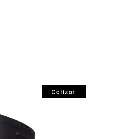
ntes
Coltubac
Cotizar