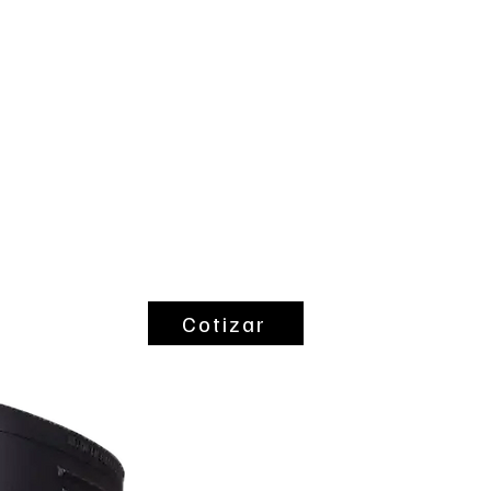
ntes
Coltubac
Cotizar