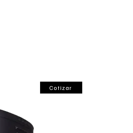
ntes
Coltubac
Cotizar