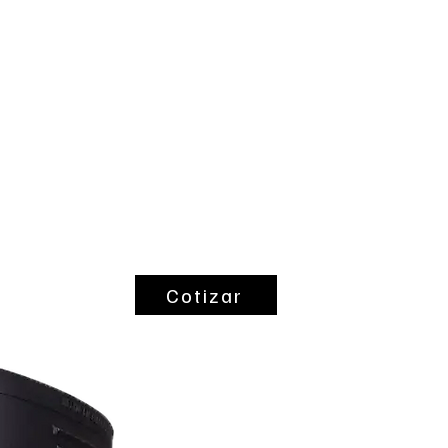
ntes
Coltubac
Cotizar