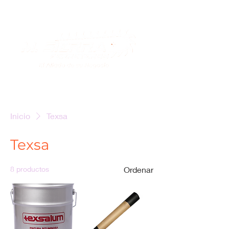
Inicio
Texsa
Texsa
8 productos
Ordenar