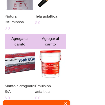
Pintura
Tela asfaltica
Bituminosa
Precio
$ 0
Precio
$ 0
Agregar al
Agregar al
carrito
carrito
Manto hidroguard
Emulsion
S/A
asfaltica
Precio
Precio
$ 0
$ 0