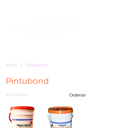
Inicio
Pintubond
Pintubond
4 productos
Ordenar