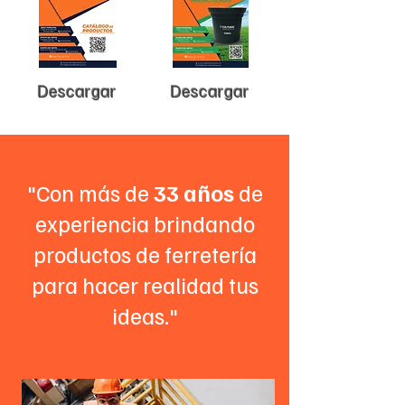
Descargar
Descargar
"Con más de
33 años
de
experiencia brindando
productos de ferretería
para hacer realidad tus
ideas."