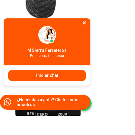
M Sierra Ferreteros
Encuentra tu asesor
Iniciar chat
¿Necesitas ayuda? Chatea con
nosotros